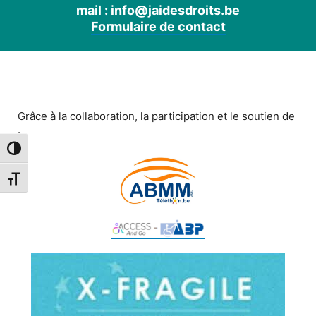
mail : info@jaidesdroits.be
Formulaire de contact
Grâce à la collaboration, la participation et le soutien de
:
Passer en contraste élevé
Changer la taille de la police